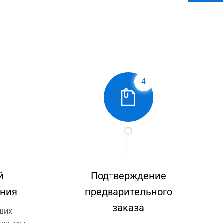
4
й
Подтверждение
ения
предварительного
заказа
ших