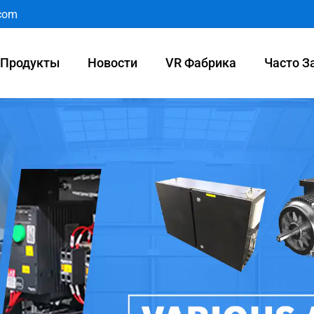
.com
Продукты
Новости
VR Фабрика
Часто З