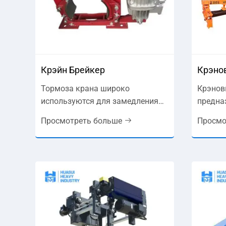
Крэйн Брейкер
Крэно
Тормоза крана широко
Крэнов
используются для замедления
предна
или торможения на
способ
Просмотреть больше
Просмо
механических приводных
широки
устройствах в различных
точнос
отраслях, включая подъем,
Доступ
металлургию, транспортировку,
конфиг
добычу полезных ископаемых,
вертик
порты, доки и строительный
горизо
механизм. Крэновые тормоза
щипцы 
могут быть примерно категория
он пре