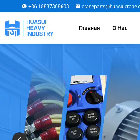
+86 18837308603
craneparts@huasuicrane
Главная
О Нас