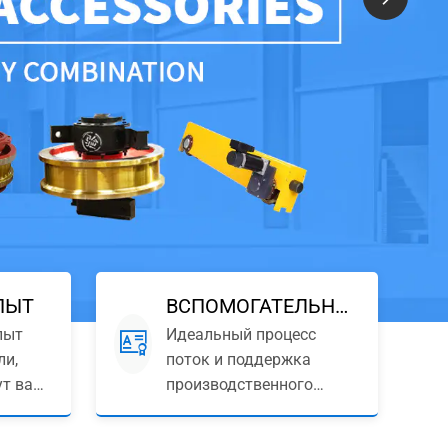
ПЫТ
ВСПОМОГАТЕЛЬНОЕ
пыт
Идеальный процесс
ОБОРУДОВАНИЕ
ли,
поток и поддержка
ут вам
производственного
оборудования,
ванных
независимо от всех