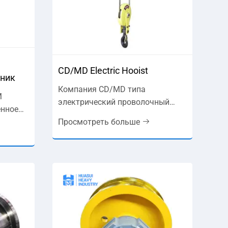
CD/MD Electric Hooist
мник
Компания CD/MD типа
M
электрический проволочный
енное
веревка является надежным,
Просмотреть больше
эффективным и экономически
е для
эффективным решением для
оким
различных применений для
.
обработки материалов. Он
широко признан за
 и
долговечность и
последовательные показатели,
 для
этот подъем разработан для
шовной