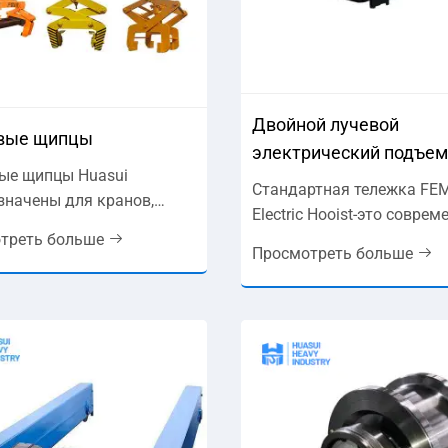
Двойной лучевой
вые щипцы
электрический подъе
ые щипцы Huasui
Стандартная тележка FE
значены для кранов,
Electric Hooist-это соврем
ных обрабатывать
треть больше
решение для подъемного
й спектр материалов с
Просмотреть больше
решения, предназначенно
тью и безопасностью.
соответствия самым выс
ные в нескольких
европейским стандартам
урациях, включая
Объединяя передовые
альные щипцы,
технологии с компактным
нтальные щипцы, трубные
надежным дизайном, эта
и щипцы для заготовки,
тележка поднята создана
длагает индивидуальные
тяжелых операций и бес