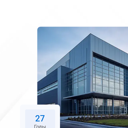
производстве и
продажах подъемного
оборудования.
27
Годы