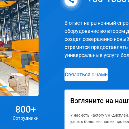
В ответ на рыночный спр
оборудование во втором д
создал совершенно новый
стремится предоставлять
универсальные услуги бо
Связаться с нами
Взгляните на наш
800
+
У нас есть Factory VR -диспле
Сотрудники
узнать больше о нашей произ