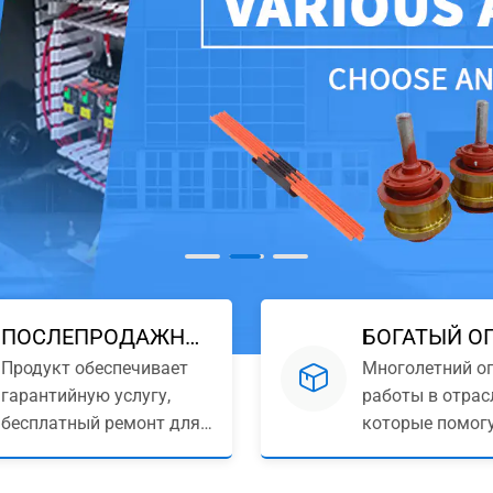
ПОСЛЕПРОДАЖНОЕ
БОГАТЫЙ О
Продукт обеспечивает
Многолетний о
ОБСЛУЖИВАНИЕ
гарантийную услугу,
работы в отрас
бесплатный ремонт для
которые помог
проблем с качеством и
достичь
бесплатную техническую
персонализиро