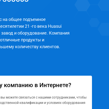
ос на общее подъемное
есятилетии 21 -го века Huasui
 завод и оборудование. Компания
 отличные продукты и
льшему количеству клиентов.
у компанию в Интернете?
й, вы можете связаться с нашими сотрудниками, чтобы
водственной квалификации и условиях оборудования