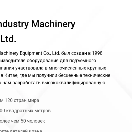
процессов, чтобы
шений
снизить затраты.
ndustry Machinery
Ltd.
achinery Equipment Co., Ltd. был создан в 1998
роизводителя оборудования для подъемного
пания участвовала в многочисленных крупных
 в Китае, где мы получили бесценные технические
ло нам разработать высококвалифицированную
 монтажному обслуживанию.
ем 120 стран мира
00 квадратных метров
олее чем 50 человек
орте деталей крана