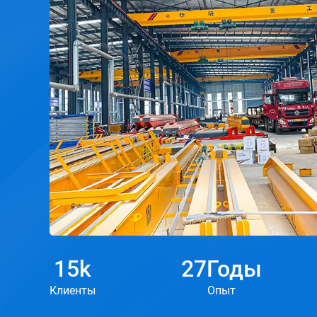
условиях для задач обработки
материалов.
15
k
27
Годы
Клиенты
Опыт