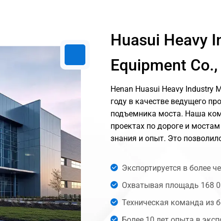
поддержку.
потребностей
настройки и ре
для продуктов.
Huasui Heavy I
Equipment Co., 
Henan Huasui Heavy Industry M
году в качестве ведущего п
подъемника моста. Наша ком
проектах по дороге и мостам
знания и опыт. Это позволи
команду по техническому и
Экспортируется в более ч
Охватывая площадь 168 0
Техническая команда из б
Более 10 лет опыта в эксп